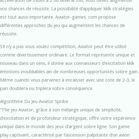
vos chances de réussite. La possibilité d’appliquer kklk stratégies
est tout aussi importante. Aviator-games. com propose
différentes approches du jeu qui augmentent les chances de
réussite.
S’il n’y a pas vous voulez compétition, Aviator peut être utilisé
comme divertissement ordinaire. Le format représente unique et
nouveau dans un sens, il donne aux connaisseurs d’excitation kklk
émotions inoubliables ain de nombreuses opportunités sobre gain.
Même cuando vous parvenez à encaisser avec une cote de 2-3, le
pari doublera ou triplera sobre conséquence.
Algorithme Du Jeu Aviator Spribe
“The jeu Aviator, grâce à son mélange unique de simplicité,
d’excitation et de profondeur stratégique, offre votre expérience
unique dans le monde des jeux d’argent sobre ligne. Son game
play captivant, caractérisé par l’ascension palpitante d’un avion