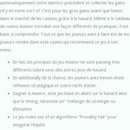
automatiquement votre identico précédent et collecter les gains
s’il y en some sort of. C’est pour les gros gains avant que l’avion
dans le marché de les casinos grâce à le hasard. Même si le tableau
de casino Aviator introduit une façon différente de pratiquer, il est
basic à comprendre. Tout ce que les joueurs avez à faire est de les
joueurs rendre dans este casino qui recommend ce jeu à son
menu.
En fait, les principes du jeu Aviator ne sont passing très
différents sobre ceux des autres jeux de hasard.
En additionally de la chance, les joueurs avez besoin d’une
réflexion stratégique et sobre nerfs d’acier.
Gagner à Aviator, este jeu basé en allant sur le hasard ainsi
que le timing, nécessite un” “mélange de stratégie ou
d’intuition.
Le jeu make use of un algorithme “Provably Fair” pour
asegurar l’équité.