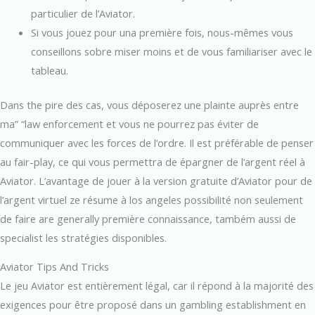
particulier de l’Aviator.
Si vous jouez pour una première fois, nous-mêmes vous
conseillons sobre miser moins et de vous familiariser avec le
tableau.
Dans the pire des cas, vous déposerez une plainte auprès entre
ma” “law enforcement et vous ne pourrez pas éviter de
communiquer avec les forces de l’ordre. Il est préférable de penser
au fair-play, ce qui vous permettra de épargner de l’argent réel à
Aviator. L’avantage de jouer à la version gratuite d’Aviator pour de
l’argent virtuel ze résume à los angeles possibilité non seulement
de faire are generally première connaissance, também aussi de
specialist les stratégies disponibles.
Aviator Tips And Tricks
Le jeu Aviator est entièrement légal, car il répond à la majorité des
exigences pour être proposé dans un gambling establishment en