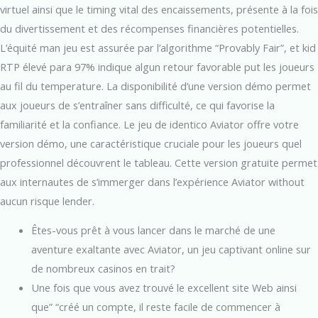
virtuel ainsi que le timing vital des encaissements, présente à la fois
du divertissement et des récompenses financières potentielles.
L’équité man jeu est assurée par l’algorithme “Provably Fair”, et kid
RTP élevé para 97% indique algun retour favorable put les joueurs
au fil du temperature. La disponibilité d’une version démo permet
aux joueurs de s’entraîner sans difficulté, ce qui favorise la
familiarité et la confiance. Le jeu de identico Aviator offre votre
version démo, une caractéristique cruciale pour les joueurs quel
professionnel découvrent le tableau. Cette version gratuite permet
aux internautes de s’immerger dans l’expérience Aviator without
aucun risque lender.
Êtes-vous prêt à vous lancer dans le marché de une
aventure exaltante avec Aviator, un jeu captivant online sur
de nombreux casinos en trait?
Une fois que vous avez trouvé le excellent site Web ainsi
que” “créé un compte, il reste facile de commencer à