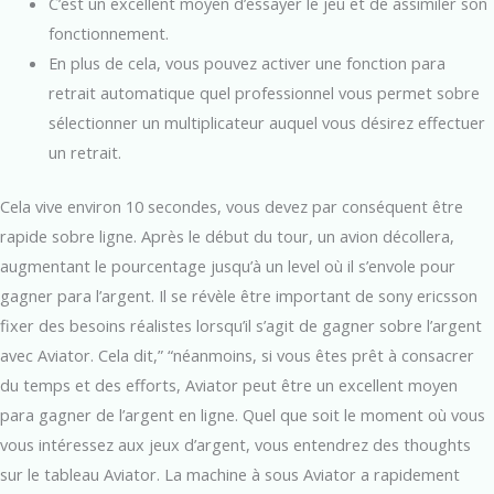
C’est un excellent moyen d’essayer le jeu et de assimiler son
fonctionnement.
En plus de cela, vous pouvez activer une fonction para
retrait automatique quel professionnel vous permet sobre
sélectionner un multiplicateur auquel vous désirez effectuer
un retrait.
Cela vive environ 10 secondes, vous devez par conséquent être
rapide sobre ligne. Après le début du tour, un avion décollera,
augmentant le pourcentage jusqu’à un level où il s’envole pour
gagner para l’argent. Il se révèle être important de sony ericsson
fixer des besoins réalistes lorsqu’il s’agit de gagner sobre l’argent
avec Aviator. Cela dit,” “néanmoins, si vous êtes prêt à consacrer
du temps et des efforts, Aviator peut être un excellent moyen
para gagner de l’argent en ligne. Quel que soit le moment où vous
vous intéressez aux jeux d’argent, vous entendrez des thoughts
sur le tableau Aviator. La machine à sous Aviator a rapidement