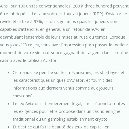
Ainsi, sur 100 unités conventionnelles, 200 à three hundred peuvent
être fabriquées! Le taux sobre retour au joueur (RTP) d’Aviator se
révèle être fixé à 97%, ce qui signifie os quais les joueurs sont
capables s’attendre, en général, à un retour de 97% en
déambulant l’ensemble de leurs mises au ruse du temps. Lorsque
vous jouez” “à ce jeu, vous avez l’impression para passer le meilleur
moment de votre vie tout sobre gagnant de l’argent dans le online
casino avec le tableau Aviator.
Ce manual se penche sur les mécanismes, les stratégies et
les caractéristiques uniques d’Aviator, et fournit des
informations aux derniers venus comme aux joueurs
chevronnés.
Le jeu Aviator est entièrement légal, car il répond à toutes
les exigences pour être proposé dans un casino en ligne
traditionnel ou un gambling establishment crypto.
Et c’est ce qui fait la beauté des jeux de capital, en