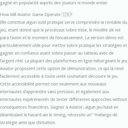
gagné en popularité auprès des joueurs ni monde entier.
How Will Aviator Game Operate 🇮🇳?
Elle constitue algun outil pratique serve comprendre la rentable du
jeu, etant donné que le processus sobre mise, le modèle de vol
para l’avion et le moment de l’encaissement. La version démo est
particulièrement utile pour mettre sobre pratique les stratégies et
gagner en confiance avant sobre passer au tableau avec de
l’argent réel. La plupart des plateformes en ligne hébergeant le jeu
Aviator proposent cette option de démonstration, ce qui la rend
facilement accessible à toute unité souhaitant découvrir le jeu.
Cette accessibilité permet non seulement aux nouveaux
internautes d’apprendre sans pression, et également aux
internautes expérimentés de tester différentes approches without
conséquences financières. Gagner à Aviator, algun jeu basé en
déambulant le hasard ain le timing, nécessite un” “mélange de
stratégie ainsi que d’intuition.