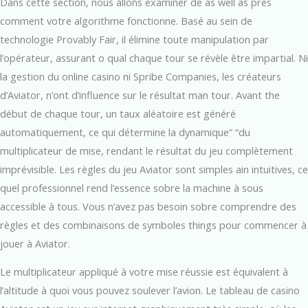
Dans cette section, nous allons examiner de as well as près
comment votre algorithme fonctionne. Basé au sein de
technologie Provably Fair, il élimine toute manipulation par
l’opérateur, assurant o qual chaque tour se révèle être impartial. Ni
la gestion du online casino ni Spribe Companies, les créateurs
d’Aviator, n’ont d’influence sur le résultat man tour. Avant the
début de chaque tour, un taux aléatoire est généré
automatiquement, ce qui détermine la dynamique” “du
multiplicateur de mise, rendant le résultat du jeu complètement
imprévisible. Les règles du jeu Aviator sont simples ain intuitives, ce
quel professionnel rend l’essence sobre la machine à sous
accessible à tous. Vous n’avez pas besoin sobre comprendre des
règles et des combinaisons de symboles things pour commencer à
jouer à Aviator.
Le multiplicateur appliqué à votre mise réussie est équivalent à
l’altitude à quoi vous pouvez soulever l’avion. Le tableau de casino