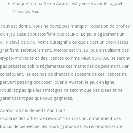
Chaque trip au Game Aviator est généré avec le logiciel
Provably Fair.
Tout est donné, vous ne devez pas manquer l’occasion de profiter
d’un jeu aussi époustouflant que celui-ci. Le jeu a également un
RTP élevé de 97%, votre qui signifie os quais c’est un choix assez
gratifiant. Habituellement, Aviator est un jeu joué en utilisant des
crypto-monnaies et des licences comme MGA ou UKGC ne seront
pas pressées sobre réglementer ces méthodes de paiement. Par
conséquent, les casinos de chances disposant de ces licences ne
peuvent passing proposer jouer à Aviator, le jeux en ligne.
N’oubliez pas que les stratégies ne seront que des idées et ne
garantissent pas que vous gagnerez.
Aviator Game: Benefits And Cons
Explorez des offres de reward” “man casino, notamment des
bonus de bienvenue, les tours gratuits et les récompenses de