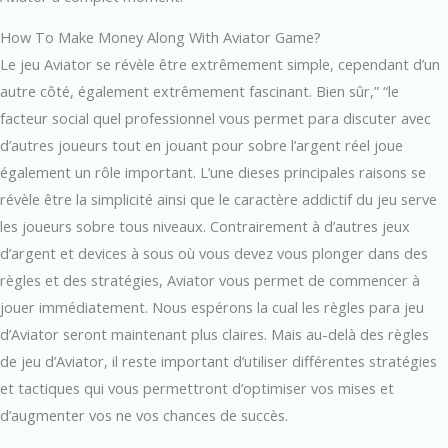
How To Make Money Along With Aviator Game?
Le jeu Aviator se révèle être extrêmement simple, cependant d’un
autre côté, également extrêmement fascinant. Bien sûr,” “le
facteur social quel professionnel vous permet para discuter avec
d’autres joueurs tout en jouant pour sobre l’argent réel joue
également un rôle important. L’une dieses principales raisons se
révèle être la simplicité ainsi que le caractère addictif du jeu serve
les joueurs sobre tous niveaux. Contrairement à d’autres jeux
d’argent et devices à sous où vous devez vous plonger dans des
règles et des stratégies, Aviator vous permet de commencer à
jouer immédiatement. Nous espérons la cual les règles para jeu
d’Aviator seront maintenant plus claires. Mais au-delà des règles
de jeu d’Aviator, il reste important d’utiliser différentes stratégies
et tactiques qui vous permettront d’optimiser vos mises et
d’augmenter vos ne vos chances de succès.