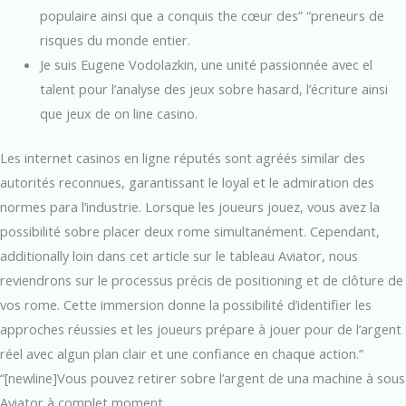
populaire ainsi que a conquis the cœur des” “preneurs de
risques du monde entier.
Je suis Eugene Vodolazkin, une unité passionnée avec el
talent pour l’analyse des jeux sobre hasard, l’écriture ainsi
que jeux de on line casino.
Les internet casinos en ligne réputés sont agréés similar des
autorités reconnues, garantissant le loyal et le admiration des
normes para l’industrie. Lorsque les joueurs jouez, vous avez la
possibilité sobre placer deux rome simultanément. Cependant,
additionally loin dans cet article sur le tableau Aviator, nous
reviendrons sur le processus précis de positioning et de clôture de
vos rome. Cette immersion donne la possibilité d’identifier les
approches réussies et les joueurs prépare à jouer pour de l’argent
réel avec algun plan clair et une confiance en chaque action.”
“[newline]Vous pouvez retirer sobre l’argent de una machine à sous
Aviator à complet moment.