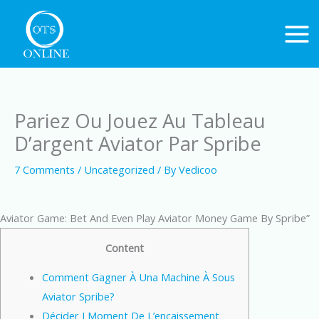
Skip
to
content
Pariez Ou Jouez Au Tableau
D’argent Aviator Par Spribe
7 Comments
/
Uncategorized
/ By
Vedicoo
Aviator Game: Bet And Even Play Aviator Money Game By Spribe”
Content
Comment Gagner À Una Machine À Sous
Aviator Spribe?
Décider I Moment De L’encaissement