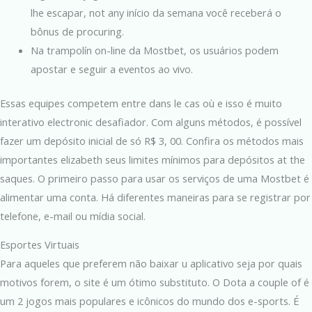
lhe escapar, not any início da semana você receberá o
bônus de procuring.
Na trampolín on-line da Mostbet, os usuários podem
apostar e seguir a eventos ao vivo.
Essas equipes competem entre dans le cas où e isso é muito
interativo electronic desafiador. Com alguns métodos, é possível
fazer um depósito inicial de só R$ 3, 00. Confira os métodos mais
importantes elizabeth seus limites mínimos para depósitos at the
saques. O primeiro passo para usar os serviços de uma Mostbet é
alimentar uma conta. Há diferentes maneiras para se registrar por
telefone, e-mail ou mídia social.
Esportes Virtuais
Para aqueles que preferem não baixar u aplicativo seja por quais
motivos forem, o site é um ótimo substituto. O Dota a couple of é
um 2 jogos mais populares e icônicos do mundo dos e-sports. É