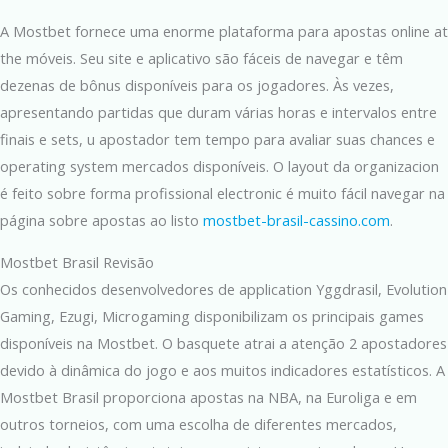
A Mostbet fornece uma enorme plataforma para apostas online at
the móveis. Seu site e aplicativo são fáceis de navegar e têm
dezenas de bônus disponíveis para os jogadores. Às vezes,
apresentando partidas que duram várias horas e intervalos entre
finais e sets, u apostador tem tempo para avaliar suas chances e
operating system mercados disponíveis. O layout da organizacion
é feito sobre forma profissional electronic é muito fácil navegar na
página sobre apostas ao listo
mostbet-brasil-cassino.com
.
Mostbet Brasil Revisão
Os conhecidos desenvolvedores de application Yggdrasil, Evolution
Gaming, Ezugi, Microgaming disponibilizam os principais games
disponíveis na Mostbet. O basquete atrai a atenção 2 apostadores
devido à dinâmica do jogo e aos muitos indicadores estatísticos. A
Mostbet Brasil proporciona apostas na NBA, na Euroliga e em
outros torneios, com uma escolha de diferentes mercados,