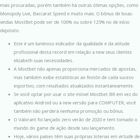
mais procuradas, porém também há outras ótimas opções, como
Monopoly Live, Baccarat Speed e muito mais. O bônus de boas-
vindas MostBet pode ser de 100% ou sobre 125% no de início
depósito.
Este é um luminoso indicador da qualidade e da atitude
profissional desta record em relação a new seus clientes
elizabeth suas necessidades.
A Mostbet não apenas proporciona mercados de apostas,
mas também exibe estatísticas ao festón de cada suceso
esportivo, com resultados atualizados instantaneamente.
Se você optar por usar o site móvel Mostbet BR em vez do
aplicativo Android ou a new versão para COMPUTER, você
também não perderá nenhuma promoção ou bônus.
O Valorant foi lançado zero verão de 2020 e tem tomado o
mundo do game de ação desde seu lançamento.
Hoje, vários países têm suas próprias loterias em virtude de