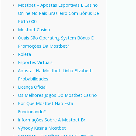
Mostbet – Apostas Esportivas E Casino
Online No País Brasileiro Com Bônus De
R$15 000
Mostbet Casino
Quais São Operating System Bônus E
Promoções Da Mostbet?
Roleta
Esportes Virtuais
Apostas Na Mostbet: Linha Elizabeth
Probabilidades
Licença Oficial
Os Melhores Jogos Do Mostbet Casino
Por Que Mostbet Não Está
Funcionando?
Informações Sobre A Mostbet Br
Výhody Kasina Mostbet
Mostbet – O Melhor Casino E Site De