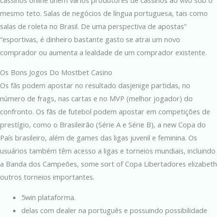
mesmo teto. Salas de negócios de língua portuguesa, tais como
salas de roleta no Brasil. De uma perspectiva de apostas”
“esportivas, é dinheiro bastante gasto se atrai um novo
comprador ou aumenta a lealdade de um comprador existente.
Os Bons Jogos Do Mostbet Casino
Os fãs podem apostar no resultado dasjenige partidas, no
número de frags, nas cartas e no MVP (melhor jogador) do
confronto. Os fãs de futebol podem apostar em competições de
prestígio, como o Brasileirão (Série A e Série B), a new Copa do
País brasileiro, além de games das ligas juvenil e feminina. Os
usuários também têm acesso a ligas e torneios mundiais, incluindo
a Banda dos Campeões, some sort of Copa Libertadores elizabeth
outros torneios importantes.
5win plataforma.
delas com dealer na português e possuindo possibilidade