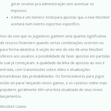
gerar receitas pra administração sem acentuar os
impostos.
A linha é um número total para apostas que a new Mostbet
aceitará num evento esportivo específico.
Isso da voie que os jogadores ganhem uma quantia significativa
de recurso financeiro quando certas combinações ocorrem ou
para forma aleatória. A seção Ao vivo do site de uma Mostbet
oferece aos usuários a possibilidade de fazer apostas em partidas
la cual já começaram. A qualidade da linha de apostas ao vivo é
entrada, com transmissões sobre vídeo e atualizações
instantâneas das probabilidades. Os fornecedeores para jogos
estão sin parar lançando novos games, e os cassinos online mais
populares geralmente têm uma lista atualizada de seus novos
lançamentos.
Mostbet Casino