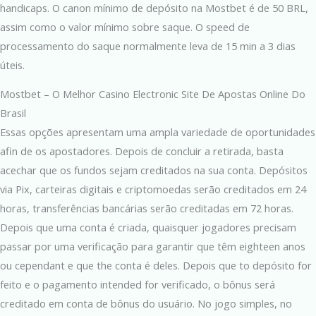
handicaps. O canon mínimo de depósito na Mostbet é de 50 BRL,
assim como o valor mínimo sobre saque. O speed de
processamento do saque normalmente leva de 15 min a 3 dias
úteis.
Mostbet – O Melhor Casino Electronic Site De Apostas Online Do
Brasil
Essas opções apresentam uma ampla variedade de oportunidades
afin de os apostadores. Depois de concluir a retirada, basta
acechar que os fundos sejam creditados na sua conta. Depósitos
via Pix, carteiras digitais e criptomoedas serão creditados em 24
horas, transferências bancárias serão creditadas em 72 horas.
Depois que uma conta é criada, quaisquer jogadores precisam
passar por uma verificação para garantir que têm eighteen anos
ou cependant e que the conta é deles. Depois que to depósito for
feito e o pagamento intended for verificado, o bônus será
creditado em conta de bônus do usuário. No jogo simples, no