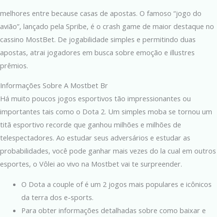
melhores entre because casas de apostas. O famoso “jogo do
avião”, lançado pela Spribe, é o crash game de maior destaque no
cassino MostBet. De jogabilidade simples e permitindo duas
apostas, atrai jogadores em busca sobre emoção e illustres
prêmios.
Informações Sobre A Mostbet Br
Há muito poucos jogos esportivos tão impressionantes ou
importantes tais como o Dota 2. Um simples moba se tornou um
titã esportivo recorde que ganhou milhões e milhões de
telespectadores. Ao estudar seus adversários e estudar as
probabilidades, você pode ganhar mais vezes do la cual em outros
esportes, o Vôlei ao vivo na Mostbet vai te surpreender.
O Dota a couple of é um 2 jogos mais populares e icônicos
da terra dos e-sports.
Para obter informações detalhadas sobre como baixar e