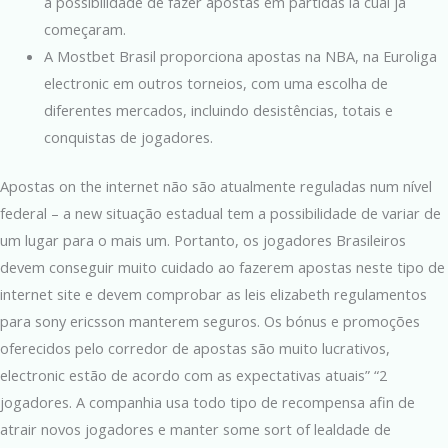
a possibilidade de fazer apostas em partidas la cual já
começaram.
A Mostbet Brasil proporciona apostas na NBA, na Euroliga
electronic em outros torneios, com uma escolha de
diferentes mercados, incluindo desistências, totais e
conquistas de jogadores.
Apostas on the internet não são atualmente reguladas num nível
federal – a new situação estadual tem a possibilidade de variar de
um lugar para o mais um. Portanto, os jogadores Brasileiros
devem conseguir muito cuidado ao fazerem apostas neste tipo de
internet site e devem comprobar as leis elizabeth regulamentos
para sony ericsson manterem seguros. Os bónus e promoções
oferecidos pelo corredor de apostas são muito lucrativos,
electronic estão de acordo com as expectativas atuais” “2
jogadores. A companhia usa todo tipo de recompensa afin de
atrair novos jogadores e manter some sort of lealdade de