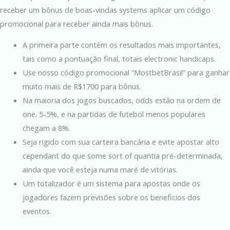
receber um bônus de boas-vindas systems aplicar um código
promocional para receber ainda mais bônus.
A primeira parte contém os resultados mais importantes,
tais como a pontuação final, totais electronic handicaps.
Use nosso código promocional “MostbetBrasil” para ganhar
muito mais de R$1700 para bônus.
Na maioria dos jogos buscados, odds estão na ordem de
one. 5-5%, e na partidas de futebol menos populares
chegam a 8%.
Seja rigido com sua carteira bancária e evite apostar alto
cependant do que some sort of quantia pré-determinada,
ainda que você esteja numa maré de vitórias.
Um totalizador é um sistema para apostas onde os
jogadores fazem previsões sobre os beneficios dos
eventos.