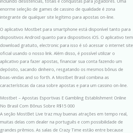
incluindo desistências, totais e conquistas para jogadores. Uma
enorme seleção de games de cassino de qualidade é zona
integrante de qualquer site legítimo para apostas on-line.
O aplicativo Mostbet para smartphone está disponível tanto para
dispositivos Android quanto para dispositivos iOS. O aplicativo tem
download gratuito, electronic para isso é só acessar o internet site
oficial usando o nosso link. Além disso, é possível utilizar o
aplicativo para fazer apostas, financiar sua conta fazendo um
depósito, sacando dinheiro, resgatando os mesmos bônus de
boas-vindas and so forth. A Mostbet Brasil combina as
características da casa sobre apostas e para um cassino on-line.
Mostbet – Apostas Esportivas E Gambling Establishment Online
No Brasil Com Bônus Sobre R$15 000
A seção MostBet Live traz muy buenas atrações em tempo real,
muitas delas com dealer na português e com possibilidade de
grandes prêmios. As salas de Crazy Time estão entre because