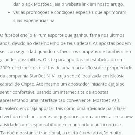
dar o apk Mostbet, leia o website link em nosso artigo.
várias promoções e condições especiais que aprimoram
suas experiências na
O futebol criollo é” “um esporte que ganhou fama nos últimos
anos, devido ao desempenho de teus atletas. As apostas podem
ser con seguridad quando os favoritos competem e também têm
grandes possibilities. O site para apostas foi estabelecido em
2009, electronic os direitos de uma marca são sobre propriedade
da companhia StarBet N. V., cuja sede é localizada em Nicósia,
capital do Chipre. Até mesmo um apostador iniciante ajajai se
sentir confortável usando um internet site de apostas
apresentando uma interface tão conveniente. Mostbet País
brasileiro encoraja apostar tais como uma atividade para lazer
divertida electronic pede aos jogadores para aproveitarem a new
atividade com responsabilidade e mantendo o autocontrole.
Também bastante tradicional, a roleta é uma atração muito