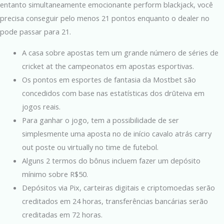
entanto simultaneamente emocionante perform blackjack, você
precisa conseguir pelo menos 21 pontos enquanto o dealer no
pode passar para 21.
A casa sobre apostas tem um grande número de séries de
cricket at the campeonatos em apostas esportivas.
Os pontos em esportes de fantasia da Mostbet são
concedidos com base nas estatísticas dos drūteiva em
jogos reais.
Para ganhar o jogo, tem a possibilidade de ser
simplesmente uma aposta no de início cavalo atrás carry
out poste ou virtually no time de futebol.
Alguns 2 termos do bônus incluem fazer um depósito
mínimo sobre R$50.
Depósitos via Pix, carteiras digitais e criptomoedas serão
creditados em 24 horas, transferências bancárias serão
creditadas em 72 horas.