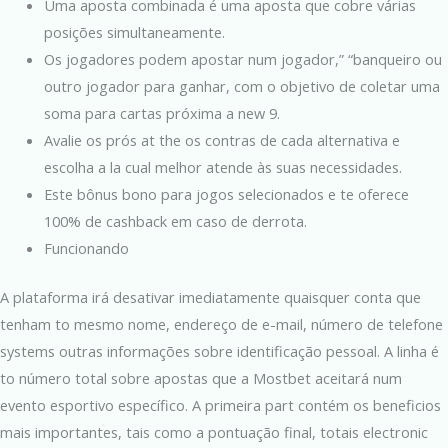
Uma aposta combinada é uma aposta que cobre várias
posições simultaneamente.
Os jogadores podem apostar num jogador,” “banqueiro ou
outro jogador para ganhar, com o objetivo de coletar uma
soma para cartas próxima a new 9.
Avalie os prós at the os contras de cada alternativa e
escolha a la cual melhor atende às suas necessidades.
Este bônus bono para jogos selecionados e te oferece
100% de cashback em caso de derrota.
Funcionando
A plataforma irá desativar imediatamente quaisquer conta que
tenham to mesmo nome, endereço de e-mail, número de telefone
systems outras informações sobre identificação pessoal. A linha é
to número total sobre apostas que a Mostbet aceitará num
evento esportivo específico. A primeira part contém os beneficios
mais importantes, tais como a pontuação final, totais electronic