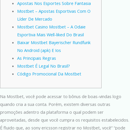
Apostas Nos Esportes Sobre Fantasia
Mostbet – Apostas Esportivas Com O
Líder De Mercado
Mostbet Casino Mostbet – A Odaie
Esportiva Mais Well-liked Do Brasil
Baixar Mostbet Bayerischer Rundfunk
No Android (apk) E Ios
As Principais Regras
Mostbet É Legal No Brasil?
Código Promocional Da Mostbet
Na Mostbet, você pode acessar to bônus de boas-vindas logo
quando cria a sua conta. Porém, existem diversas outras
promoções adentro da plataforma o qual podem ser
aproveitadas, desde que você cumpra os requisitos estabelecidos.
É fluido que, ao sony ericsson registrar no Mostbet, você” “pode