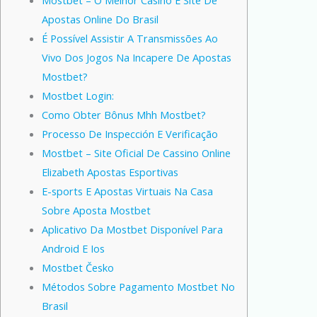
Apostas Online Do Brasil
É Possível Assistir A Transmissões Ao
Vivo Dos Jogos Na Incapere De Apostas
Mostbet?
Mostbet Login:
Como Obter Bônus Mhh Mostbet?
Processo De Inspección E Verificação
Mostbet – Site Oficial De Cassino Online
Elizabeth Apostas Esportivas
E-sports E Apostas Virtuais Na Casa
Sobre Aposta Mostbet
Aplicativo Da Mostbet Disponível Para
Android E Ios
Mostbet Česko
Métodos Sobre Pagamento Mostbet No
Brasil